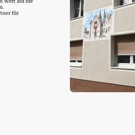
 Wert auf die
n.
rtner für