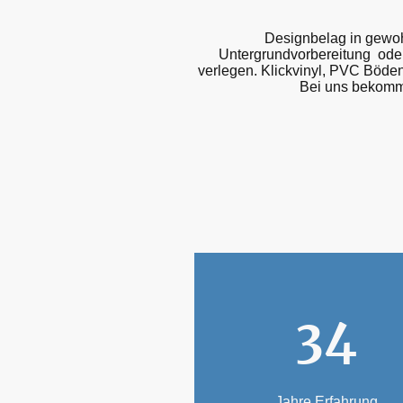
Designbelag in gewoh
Untergrundvorbereitung oder
verlegen. Klickvinyl, PVC Böde
Bei uns bekomm
34
Jahre Erfahrung